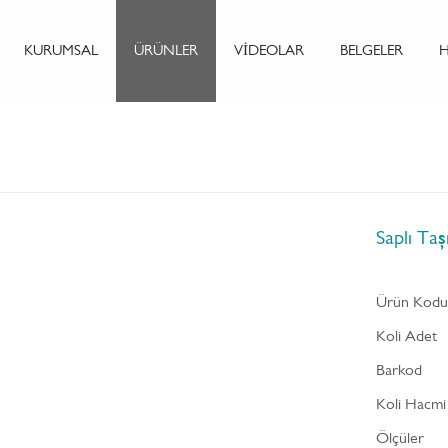
KURUMSAL
ÜRÜNLER
VİDEOLAR
BELGELER
H
Saplı Ta
Ürün Kod
Koli Adet
Barkod
Koli Hacmi
Ölçüler