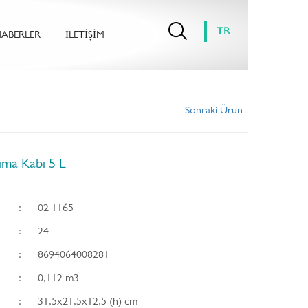
TR
ABERLER
İLETİŞİM
Sonraki Ürün
şıma Kabı 5 L
u
:
02 1165
:
24
:
8694064008281
:
0,112 m3
:
31,5x21,5x12,5 (h) cm