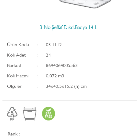
3 No Şeffaf Dikd.Badya 14 L
Ürün Kodu
:
03 1112
Koli Adet
:
24
Barkod
:
8694064005563
Koli Hacmi
:
0,072 m3
Ölçüler
:
34x40,5x15,2 (h) cm
Renk :