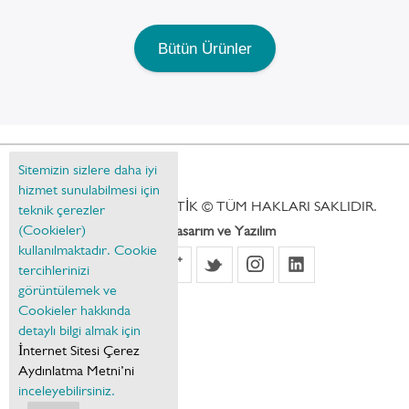
Bütün Ürünler
Sitemizin sizlere daha iyi
hizmet sunulabilmesi için
2019 HOBBY LIFE PLASTİK © TÜM HAKLARI SAKLIDIR.
teknik çerezler
(Cookieler)
Web Tasarım ve Yazılım
kullanılmaktadır. Cookie
tercihlerinizi
görüntülemek ve
Cookieler hakkında
detaylı bilgi almak için
İnternet Sitesi Çerez
Aydınlatma Metni’ni
inceleyebilirsiniz.